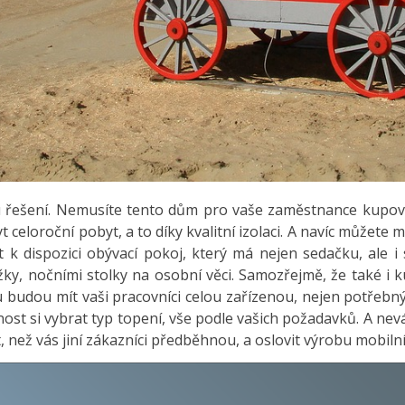
mu řešení. Nemusíte tento dům pro vaše zaměstnance kupova
 celoroční pobyt, a to díky kvalitní izolaci. A navíc můžete
k dispozici obývací pokoj, který má nejen sedačku, ale i 
y, nočními stolky na osobní věci. Samozřejmě, že také i ku
nu budou mít vaši pracovníci celou zařízenou, nejen potř
t si vybrat typ topení, vše podle vašich požadavků. A nevá
, než vás jiní zákazníci předběhnou, a oslovit výrobu mobi