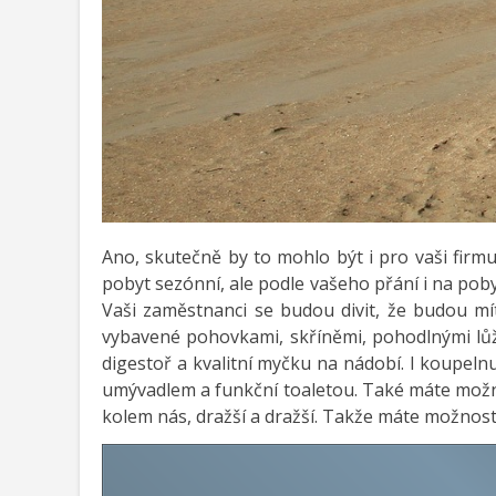
Ano, skutečně by to mohlo být i pro vaši fir
pobyt sezónní, ale podle vašeho přání i na pobyt
Vaši zaměstnanci se budou divit, že budou mít 
vybavené pohovkami, skříněmi, pohodlnými lůžk
digestoř a kvalitní myčku na nádobí. I koupel
umývadlem a funkční toaletou. Také máte možnos
kolem nás, dražší a dražší. Takže máte možnost