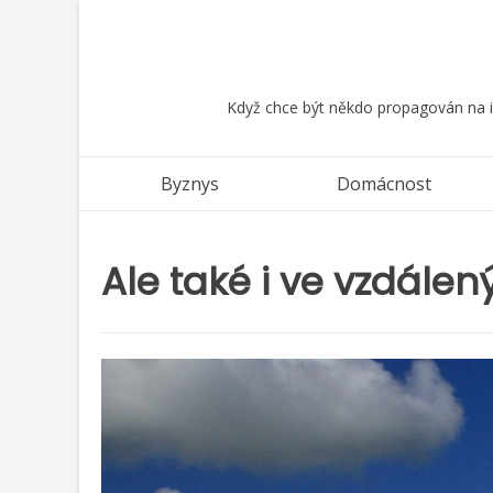
Skip
to
content
Když chce být někdo propagován na in
Byznys
Domácnost
Ale také i ve vzdále