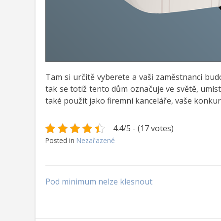
Tam si určitě vyberete a vaši zaměstnanci bud
tak se totiž tento dům označuje ve světě, umís
také použít jako firemní kanceláře, vaše konk
4.4/5 - (17 votes)
Posted in
Nezařazené
Navigace
Pod minimum nelze klesnout
pro