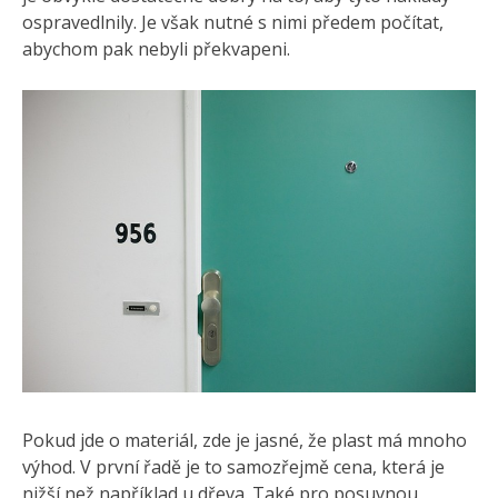
ospravedlnily. Je však nutné s nimi předem počítat,
abychom pak nebyli překvapeni.
Pokud jde o materiál, zde je jasné, že plast má mnoho
výhod. V první řadě je to samozřejmě cena, která je
nižší než například u dřeva. Také pro posuvnou