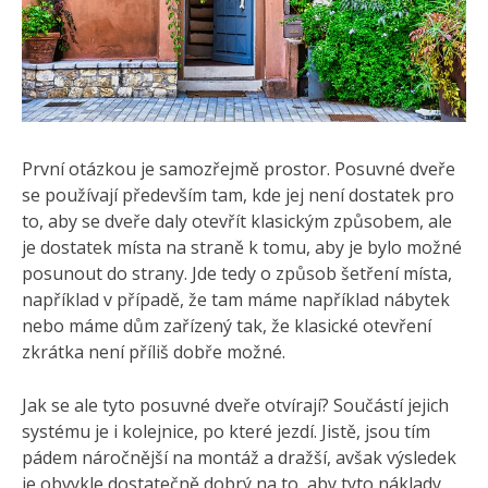
První otázkou je samozřejmě prostor. Posuvné dveře
se používají především tam, kde jej není dostatek pro
to, aby se dveře daly otevřít klasickým způsobem, ale
je dostatek místa na straně k tomu, aby je bylo možné
posunout do strany. Jde tedy o způsob šetření místa,
například v případě, že tam máme například nábytek
nebo máme dům zařízený tak, že klasické otevření
zkrátka není příliš dobře možné.
Jak se ale tyto posuvné dveře otvírají? Součástí jejich
systému je i kolejnice, po které jezdí. Jistě, jsou tím
pádem náročnější na montáž a dražší, avšak výsledek
je obvykle dostatečně dobrý na to, aby tyto náklady