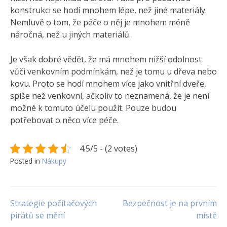
konstrukci se hodí mnohem lépe, než jiné materiály.
Nemluvě o tom, že péče o něj je mnohem méně
náročná, než u jiných materiálů.
Je však dobré vědět, že má mnohem nižší odolnost
vůči venkovním podmínkám, než je tomu u dřeva nebo
kovu. Proto se hodí mnohem více jako vnitřní dveře,
spíše než venkovní, ačkoliv to neznamená, že je není
možné k tomuto účelu použít. Pouze budou
potřebovat o něco více péče.
4.5/5 - (2 votes)
Posted in
Nákupy
Navigace
Strategie počítačových
Bezpečnost je na prvním
pirátů se mění
místě