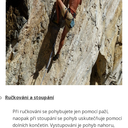
o
Ručkováni a stoupání
Při ručkováni se pohybujete jen pomocí paží,
naopak při stoupání se pohyb uskutečňuje pomocí
dolních končetin. Vystupováni je pohyb nahoru,