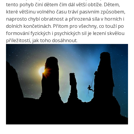
tento pohyb činí dětem čím dál větší obtíže. Dětem,
které většinu volného času tráví pasivním způsobem,
naprosto chybí obratnost a přirozená síla v horních i
dolních končetinách. Přitom pro všechny, co touží po
formování fyzických i psychických sil je lezení skvělou
příležitostí, jak toho dosáhnout.