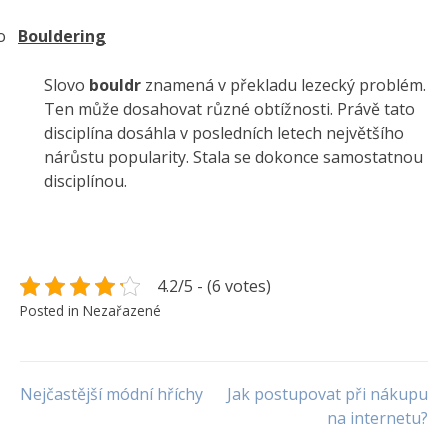
o
Bouldering
Slovo
bouldr
znamená v překladu lezecký problém.
Ten může dosahovat různé obtížnosti. Právě tato
disciplína dosáhla v posledních letech největšího
nárůstu popularity. Stala se dokonce samostatnou
disciplínou.
4.2/5 - (6 votes)
Posted in Nezařazené
Navigace
Nejčastější módní hříchy
Jak postupovat při nákupu
na internetu?