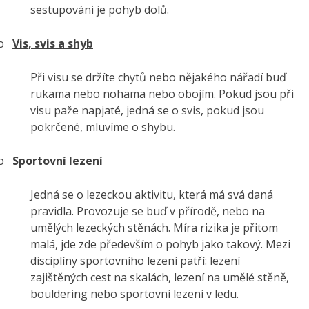
sestupováni je pohyb dolů.
o
Vis, svis a shyb
Při visu se držíte chytů nebo nějakého nářadí buď
rukama nebo nohama nebo obojím. Pokud jsou při
visu paže napjaté, jedná se o svis, pokud jsou
pokrčené, mluvíme o shybu.
o
Sportovní lezení
Jedná se o lezeckou aktivitu, která má svá daná
pravidla. Provozuje se buď v přírodě, nebo na
umělých lezeckých stěnách. Míra rizika je přitom
malá, jde zde především o pohyb jako takový. Mezi
disciplíny sportovního lezení patří: lezení
zajištěných cest na skalách, lezení na umělé stěně,
bouldering nebo sportovní lezení v ledu.