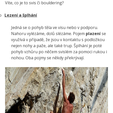
Víte, co je to svis či bouldering?
o
Lezení a šplhání
Jedná se o pohyb těla ve visu nebo v podporu.
Nahoru vylézáme, dolů slézáme. Pojem
plazení
se
využívá v případě, že jsou v kontaktu s podložkou
nejen nohy a paže, ale také trup. Šplhání je poté
pohyb vzhůru po něčem svislém za pomoci rukou i
nohou. Oba pojmy se někdy překrývají.