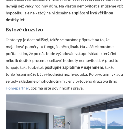
levněji než velký rodinný dům. Na vlastní nemovitost si můžeme vzít
hypotéku, ale ne každý na ní dosáhne a
splácení trvá většinou
desítky let
.
Bytové družstvo
Tento typ je dost odlišný, takže se musíme připravit na to, že
majetkové poměry tu fungují o něco jinak. Na začátek musíme
počítat s tím, že po nás bude vyžadován vstupní vklad, který činí
několik desítek procent z celkové hodnoty nemovitosti. V praxi to
funguje tak, že zbytek
postupně zaplatíme v nájemném
, takže
tohle řešení může být výhodnější než hypotéka. Po prvotním vkladu
se tedy skládáme plnohodnotným členy bytového družstva Brno
Homepartner
, což má jisté povinnosti i práva.