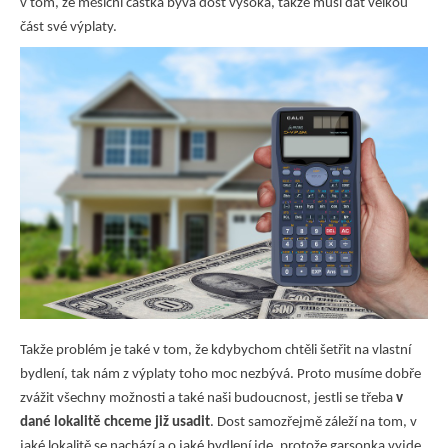
v tom, že měsíční částka bývá dost vysoká, takže musí dát velkou
část své výplaty.
Takže problém je také v tom, že kdybychom chtěli šetřit na vlastní
bydlení, tak nám z výplaty toho moc nezbývá. Proto musíme dobře
zvážit všechny možnosti a také naši budoucnost, jestli se třeba
v
dané lokalitě chceme již usadit
. Dost samozřejmě záleží na tom, v
jaké lokalitě se nachází a o jaké bydlení jde, protože garsonka vyjde