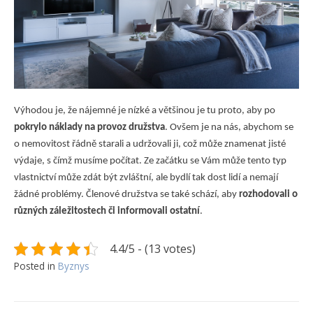
Výhodou je, že nájemné je nízké a většinou je tu proto, aby po
pokrylo náklady na provoz družstva
. Ovšem je na nás, abychom se
o nemovitost řádně starali a udržovali ji, což může znamenat jisté
výdaje, s čímž musíme počítat. Ze začátku se Vám může tento typ
vlastnictví může zdát být zvláštní, ale bydlí tak dost lidí a nemají
žádné problémy. Členové družstva se také schází, aby
rozhodovali o
různých záležitostech či informovali ostatní
.
4.4/5 - (13 votes)
Posted in
Byznys