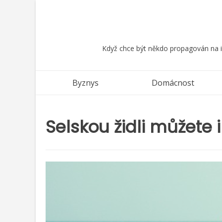
Skip
to
content
Když chce být někdo propagován na in
Byznys
Domácnost
Selskou židli můžete