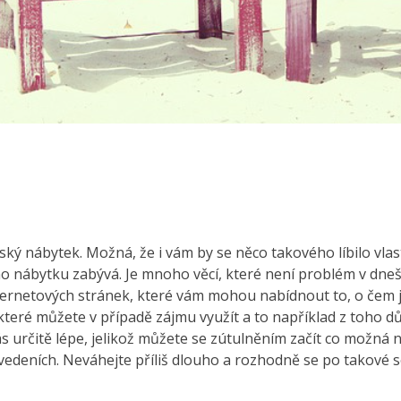
lský nábytek. Možná, že i vám by se něco takového líbilo vla
ho nábytku zabývá.
Je mnoho věcí, které není problém v dn
ternetových stránek, které vám mohou nabídnout to, o čem 
které můžete v případě zájmu využít a to například z toho dů
 určitě lépe, jelikož můžete se zútulněním začít co možná n
vedeních. Neváhejte příliš dlouho a rozhodně se po takové
s