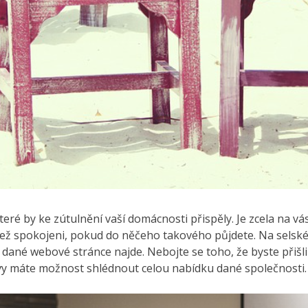
eré by ke zútulnění vaší domácnosti přispěly. Je zcela na vás
než spokojeni, pokud do něčeho takového půjdete. Na selské
na dané webové stránce najde.
Nebojte se toho, že byste přišl
 vy máte možnost shlédnout celou nabídku dané společnosti. 