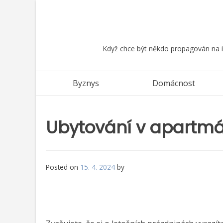
Skip
to
content
Když chce být někdo propagován na in
Byznys
Domácnost
Ubytování v apartmá
Posted on
15. 4. 2024
by