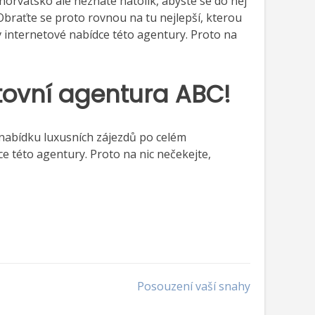
horvatsko ale neznáte natolik, abyste se do něj
 Obraťte se proto rovnou na tu nejlepší, kterou
v internetové nabídce této agentury. Proto na
stovní agentura ABC!
í nabídku luxusních zájezdů po celém
 této agentury. Proto na nic nečekejte,
Posouzení vaší snahy