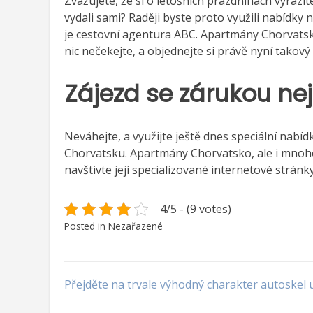
Zvažujete, že si o letošních prázdninách vyrazí
vydali sami? Raději byste proto využili nabídky
je cestovní agentura ABC.
Apartmány Chorvats
nic nečekejte, a objednejte si právě nyní takový
Zájezd se zárukou ne
Neváhejte, a využijte ještě dnes speciální nabí
Chorvatsku. Apartmány Chorvatsko, ale i mnoho 
navštivte její specializované internetové stránk
4/5 - (9 votes)
Posted in Nezařazené
Navigace
Přejděte na trvale výhodný charakter autoskel