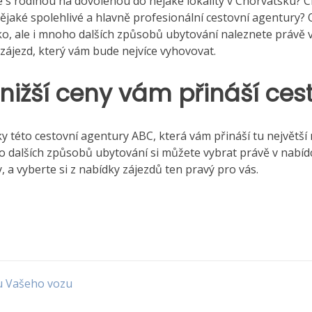
te s rodinou na dovolenou do nějaké lokality v Chorvatsku? C
 nějaké spolehlivé a hlavně profesionální cestovní agentury?
ko
, ale i mnoho dalších způsobů ubytování naleznete právě 
 zájezd, který vám bude nejvíce vyhovovat.
jnižší ceny vám přináší ce
dky této cestovní agentury ABC, která vám přináší tu největš
dalších způsobů ubytování si můžete vybrat právě v nabídce
y, a vyberte si z nabídky zájezdů ten pravý pro vás.
 u Vašeho vozu