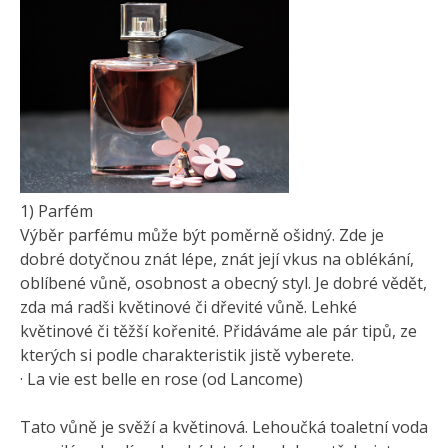
1) Parfém
Výběr parfému může být poměrně ošidný. Zde je
dobré dotyčnou znát lépe, znát její vkus na oblékání,
oblíbené vůně, osobnost a obecný styl. Je dobré vědět,
zda má radši květinové či dřevité vůně. Lehké
květinové či těžší kořenité. Přidáváme ale pár tipů, ze
kterých si podle charakteristik jistě vyberete.
· La vie est belle en rose (od Lancome)
Tato vůně je svěží a květinová. Lehoučká toaletní voda