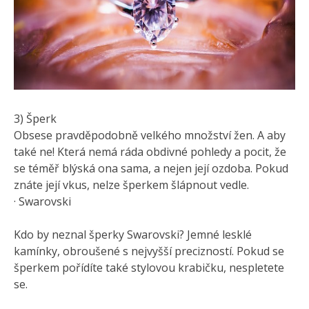
3) Šperk
Obsese pravděpodobně velkého množství žen. A aby
také ne! Která nemá ráda obdivné pohledy a pocit, že
se téměř blýská ona sama, a nejen její ozdoba. Pokud
znáte její vkus, nelze šperkem šlápnout vedle.
· Swarovski
Kdo by neznal šperky Swarovski? Jemné lesklé
kamínky, obroušené s nejvyšší precizností. Pokud se
šperkem pořídíte také stylovou krabičku, nespletete
se.