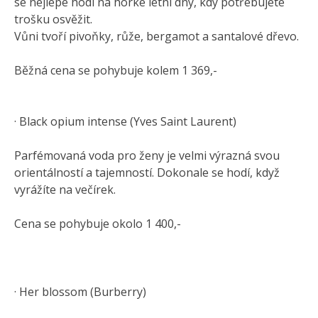
se nejlépe hodí na horké letní dny, kdy potřebujete
trošku osvěžit.
Vůni tvoří pivoňky, růže, bergamot a santalové dřevo.
Běžná cena se pohybuje kolem 1 369,-
· Black opium intense (Yves Saint Laurent)
Parfémovaná voda pro ženy je velmi výrazná svou
orientálností a tajemností. Dokonale se hodí, když
vyrážíte na večírek.
Cena se pohybuje okolo 1 400,-
· Her blossom (Burberry)