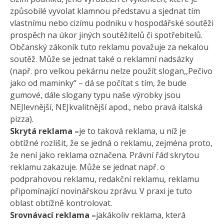
způsobilé vyvolat klamnou představu a sjednat tím
vlastnímu nebo cizímu podniku v hospodářské soutěži
prospěch na úkor jiných soutěžitelů či spotřebitelů.
Občanský zákoník tuto reklamu považuje za nekalou
soutěž. Může se jednat také o reklamní nadsázky
(např. pro velkou pekárnu nelze použít slogan,,Pečivo
jako od maminky“ – dá se počítat s tím, že bude
gumové, dále slogany typu naše výrobky jsou
NEJlevnější, NEJkvalitnější apod., nebo pravá italská
pizza).
Skrytá reklama –
je to taková reklama, u níž je
obtížné rozlišit, že se jedná o reklamu, zejména proto,
že není jako reklama označena. Právní řád skrytou
reklamu zakazuje. Může se jednat např. o
podprahovou reklamu, redakční reklamu, reklamu
připomínající novinářskou zprávu. V praxi je tuto
oblast obtížně kontrolovat.
Srovnávací reklama –
jakákoliv reklama, která