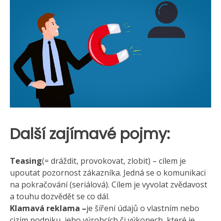
Další zajímavé pojmy:
Teasing
(= dráždit, provokovat, zlobit) – cílem je
upoutat pozornost zákazníka. Jedná se o komunikaci
na pokračování (seriálová). Cílem je vyvolat zvědavost
a touhu dozvědět se co dál.
Klamavá reklama –
je šíření údajů o vlastním nebo
cizím podniku, jeho výrobcích či výkonech, které je