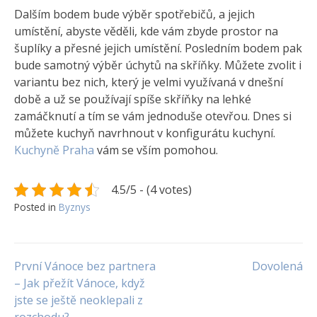
Dalším bodem bude výběr spotřebičů, a jejich
umístění, abyste věděli, kde vám zbyde prostor na
šuplíky a přesné jejich umístění. Posledním bodem pak
bude samotný výběr úchytů na skříňky. Můžete zvolit i
variantu bez nich, který je velmi využívaná v dnešní
době a už se používají spíše skříňky na lehké
zamáčknutí a tím se vám jednoduše otevřou. Dnes si
můžete kuchyň navrhnout v konfigurátu kuchyní.
Kuchyně Praha
vám se vším pomohou.
4.5/5 - (4 votes)
Posted in
Byznys
Navigace
První Vánoce bez partnera
Dovolená
– Jak přežít Vánoce, když
jste se ještě neoklepali z
pro
rozchodu?