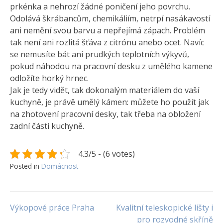
prkénka a nehrozí žádné poničení jeho povrchu.
Odolává škrábancům, chemikáliím, netrpí nasákavostí
ani nemění svou barvu a nepřejímá zápach. Problém
tak není ani rozlitá šťáva z citrónu anebo ocet. Navíc
se nemusíte bát ani prudkých teplotních výkyvů,
pokud náhodou na pracovní desku z umělého kamene
odložíte horký hrnec.
Jak je tedy vidět, tak dokonalým materiálem do vaší
kuchyně, je právě umělý kámen: můžete ho použít jak
na zhotovení pracovní desky, tak třeba na obložení
zadní části kuchyně.
4.3/5 - (6 votes)
Posted in
Domácnost
Navigace
Výkopové práce Praha
Kvalitní teleskopické lišty i
pro rozvodné skříně