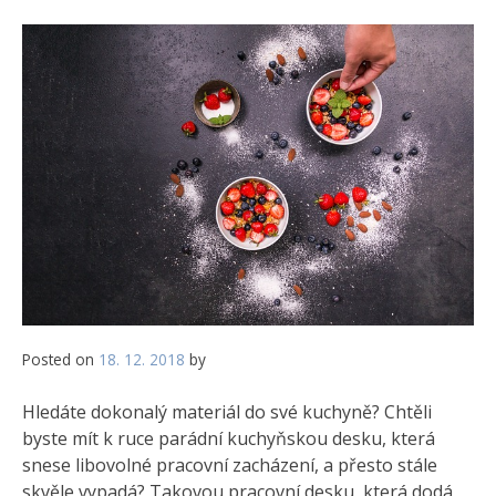
Posted on
18. 12. 2018
by
Hledáte dokonalý materiál do své kuchyně? Chtěli
byste mít k ruce parádní kuchyňskou desku, která
snese libovolné pracovní zacházení, a přesto stále
skvěle vypadá? Takovou pracovní desku, která dodá