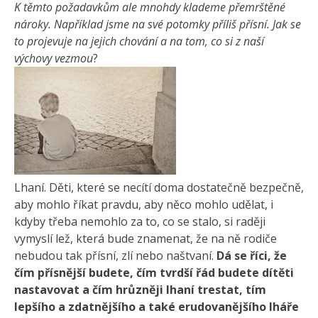
K těmto požadavkům ale mnohdy klademe přemrštěné
nároky. Například jsme na své potomky příliš přísní. Jak se
to projevuje na jejich chování a na tom, co si z naší
výchovy vezmou
?
Lhaní. Děti, které se necítí doma dostatečně bezpečně,
aby mohlo říkat pravdu, aby něco mohlo udělat, i
kdyby třeba nemohlo za to, co se stalo, si raději
vymyslí lež, která bude znamenat, že na ně rodiče
nebudou tak přísní, zlí nebo naštvaní.
Dá se říci, že
čím přísnější budete, čím tvrdší řád budete dítěti
nastavovat a čím hrůzněji lhaní trestat, tím
lepšího a zdatnějšího a také erudovanějšího lháře